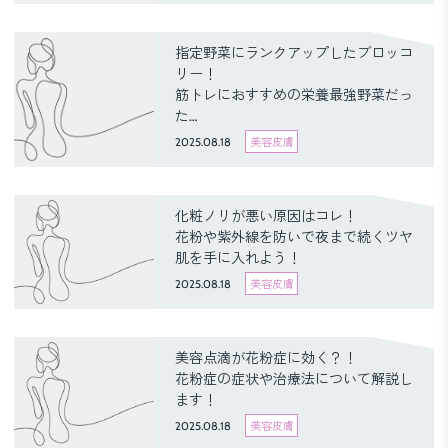
指定野菜にランクアップしたブロッコ
リー！
筋トレにおすすめの栄養最強野菜だっ
た…
2025.08.18
美容皮膚
化粧ノリが悪い原因はコレ！
花粉や紫外線を防いで夜まで続くツヤ
肌を手に入れよう！
2025.08.18
美容皮膚
美容点滴が花粉症に効く？！
花粉症の症状や治療法について解説し
ます！
2025.08.18
美容皮膚