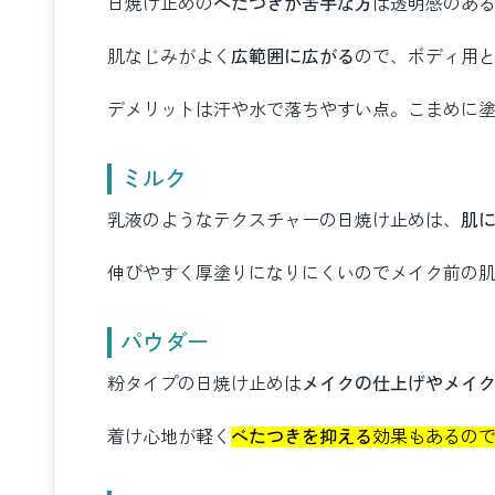
日焼け止めの
べたつきが苦手な方
は透明感のあ
肌なじみがよく
広範囲に広がる
ので、ボディ用
デメリットは汗や水で落ちやすい点。こまめに
ミルク
乳液のようなテクスチャーの日焼け止めは、
肌
伸びやすく厚塗りになりにくいのでメイク前の
パウダー
粉タイプの日焼け止めは
メイクの仕上げやメイ
着け心地が軽く
べたつきを抑える
効果もあるの