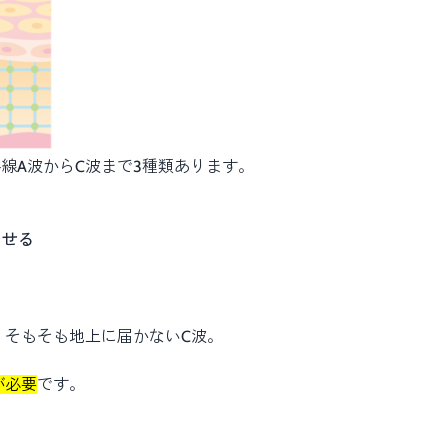
線A波からC波まで3種類あります。
させる
、そもそも地上に届かないC波。
が必要
です。