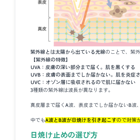
紫外線とは太陽から出ている光線
のことで、紫外
【紫外線の特徴】
UVA：皮膚の深い部分まで届く。肌を黒くする
UVB：皮膚の表面までしか届かない。肌を炎症
UVC：オゾン層に吸収されるので肌に届かない
3種類の紫外線は波長が異なります。
真皮層まで届くA波、表皮までしか届かないB波
中でも
A波とB波が日焼けを引き起こす
ので対策
日焼け止めの選び方