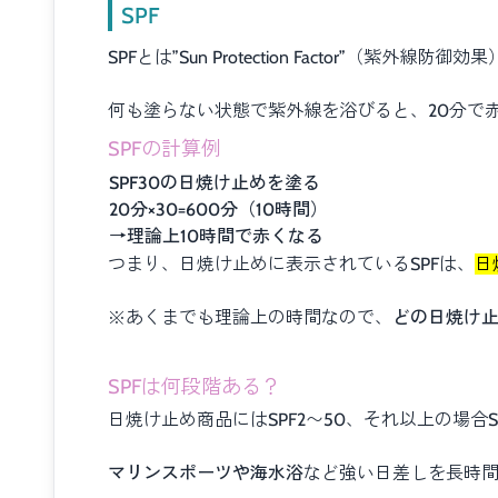
SPF
SPFとは”Sun Protection Factor”（紫外線防御
何も塗らない状態で紫外線を浴びると、20分で
SPFの計算例
SPF30の日焼け止めを塗る
20分×30=600分（10時間）
→理論上10時間で赤くなる
つまり、日焼け止めに表示されているSPFは、
日
※あくまでも理論上の時間なので、
どの日焼け
SPFは何段階ある？
日焼け止め商品にはSPF2〜50、それ以上の場合S
マリンスポーツや海水浴
など強い日差しを長時間浴