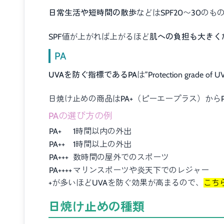
日常生活や短時間の散歩
などはSPF20〜30の
SPF値が上がれば上がるほど
肌への負担も大きく
PA
UVAを防ぐ指標であるPA
は”Protection grad
日焼け止めの商品はPA+（ピーエープラス）からP
PAの選び方の例
PA+
1時間以内の外出
PA++
1時間以上の外出
PA+++
数時間の屋外でのスポーツ
PA++++
マリンスポーツや炎天下でのレジャー
+が多いほどUVAを防ぐ効果が高まるので、
こち
日焼け止めの種類