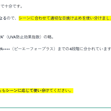
もので十分です。
なる
ので、
シーンに合わせて適切な日焼け止めを使い分けまし
e of UVA”（UVA防止効果指数）の略。
A++++（ピーエーフォープラス）までの4段階に分かれていま
らも
シーンに応じて使い分け
てください。