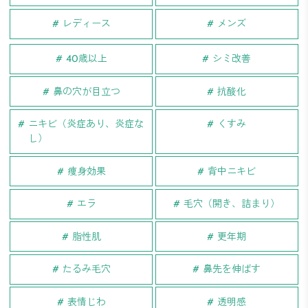
レディース
メンズ
40歳以上
シミ改善
鼻の穴が目立つ
抗酸化
ニキビ（炎症あり、炎症な
くすみ
し）
痩身効果
背中ニキビ
エラ
毛穴（開き、詰まり）
脂性肌
更年期
たるみ毛穴
鼻先を伸ばす
表情じわ
透明感