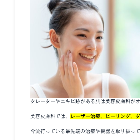
クレーター
や
ニキビ跡
がある肌は
美容皮膚科
が
美容皮膚科では、
レーザー治療
、
ピーリング
、
今流行っている
最先端
の治療や機器を取り扱っ