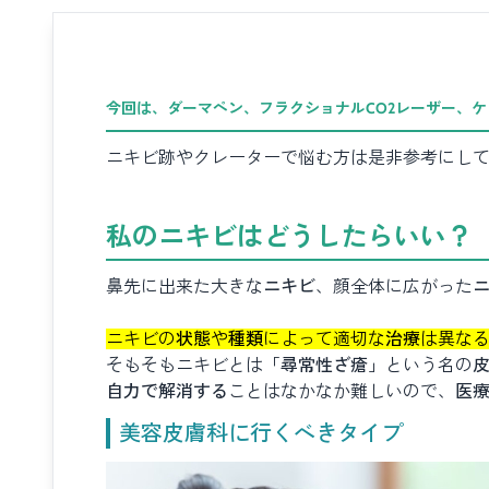
今回は、
ダーマペン、フラクショナルCO2レーザー、
ニキビ跡やクレーター
で悩む方は是非参考にし
私のニキビはどうしたらいい？
鼻先に出来た大きな
ニキビ
、顔全体に広がった
ニキビの
状態
や
種類
によって適切な
治療
は異な
そもそもニキビとは
「尋常性ざ瘡」
という名の
自力で解消する
ことはなかなか難しいので、
医
美容皮膚科に行くべきタイプ