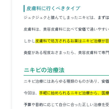
皮膚科に行くべきタイプ
ジュクジュクと膿んでしまったニキビは、
まず
皮膚科は、美容皮膚科に比べて
安価
で通いやす
しかし
皮膚科で処方されるお薬はニキビ治療が
炎症
がある程度おさまったら、美容皮膚科で専
ニキビの治療法
ニキビ治療にはあらゆる種類のものがあり、
安
今回は、
手軽に始められるニキビ治療から、医
予算
や
目的
に応じて自分に合った正しい治療を