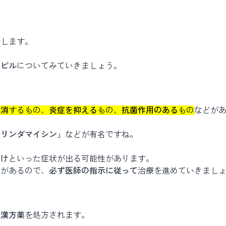
介します。
薬
ピル
についてみていきましょう。
解消
するもの、
炎症を抑える
もの、
抗菌作用のある
もの
などが
クリンダマイシン」
などが有名ですね。
むけ
といった症状が出る可能性があります。
性があるので、
必ず医師の指示に従って
治療を進めていきまし
、
漢方薬
を処方されます。