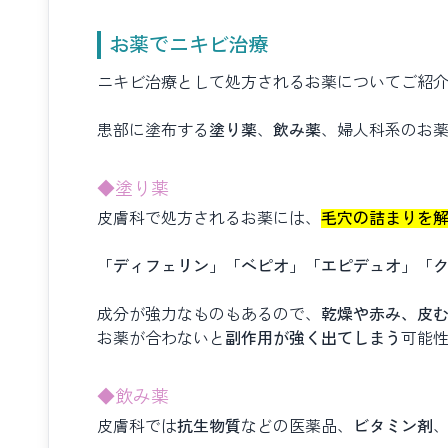
お薬でニキビ治療
ニキビ治療として処方されるお薬についてご紹
患部に塗布する
塗り薬
、
飲み薬
、婦人科系のお
◆塗り薬
皮膚科で処方されるお薬には、
毛穴の詰まりを
「ディフェリン」「ベピオ」「エピデュオ」「
成分が強力なものもあるので、
乾燥や赤み、皮
お薬が合わないと
副作用が強く出てしまう
可能
◆飲み薬
皮膚科では
抗生物質
などの医薬品、
ビタミン剤