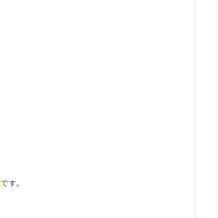
能
です。