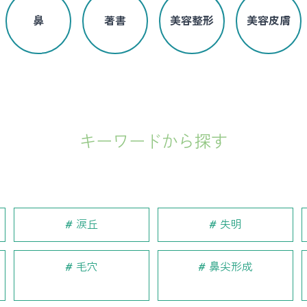
鼻
著書
美容整形
美容皮膚
キーワードから探す
涙丘
失明
毛穴
鼻尖形成