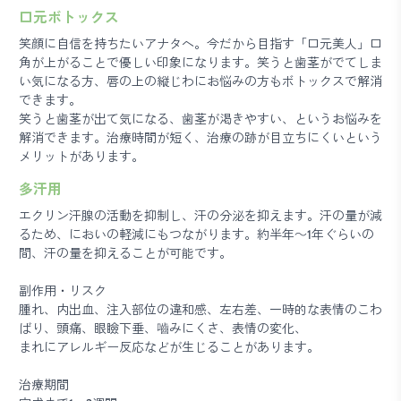
口元ボトックス
笑顔に自信を持ちたいアナタへ。今だから目指す「口元美人」口
角が上がることで優しい印象になります。笑うと歯茎がでてしま
い気になる方、唇の上の縦じわにお悩みの方もボトックスで解消
できます。
笑うと歯茎が出て気になる、歯茎が渇きやすい、というお悩みを
解消できます。治療時間が短く、治療の跡が目立ちにくいという
メリットがあります。
多汗用
エクリン汗腺の活動を抑制し、汗の分泌を抑えます。汗の量が減
るため、においの軽減にもつながります。約半年～1年ぐらいの
間、汗の量を抑えることが可能です。
副作用・リスク
腫れ、内出血、注入部位の違和感、左右差、一時的な表情のこわ
ばり、頭痛、眼瞼下垂、嚙みにくさ、表情の変化、
まれにアレルギー反応などが生じることがあります。
治療期間