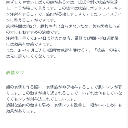
歯ぎしりや食いしばりの癖がある方は、ほぼ全例で咬筋が発達
し、エラが張って見えます。この場合は咬筋にボツリヌストキシ
ン注射をすることで、筋肉が萎縮しすっきりとしたフェイスライ
ンに整えることができます。
施術時間は約5分、腫れや内出血も少ないため、美容医療初心者
の方にもおすすめの治療です。
注射後、早くて3～4日で筋力が落ち、最短で1週間～約3週間後
には効果を実感できます。
また、3～4ヶ月ごとに4回程度施術を受けると、「咬筋」の張り
は元に戻りにくくなります。
表情ジワ
顔の表情を作る際に、表情筋が伸び縮みすることで肌にシワが寄
ります。この動きが繰り返されることで、いずれは何もしていな
くてもシワが刻み込まれてしまいます。
過剰な筋肉の働きを弱め、表情シワを改善し、細かい小じわにも
効果があります。