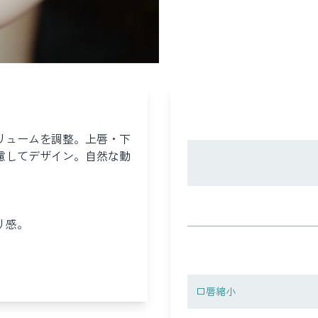
リュームを調整。上唇・下
慮してデザイン。自然な動
り感。
口唇縮小