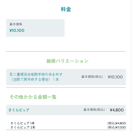
料金
基本価格
¥10,100
施術バリエーション
目二重埋没法他院手術の糸を外す
¥10,100
基本価格(税込)：
（当院で再手術する場合）１本
その他かかる金額一覧
¥4,800
さくらピュア
基本価格(税込)：
さくらピュア 1本
(税込)¥4,800
さくらピュア 2本
(税込)¥7,000