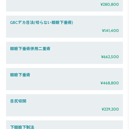
¥280,800
GBCデカ目法(切らない眼瞼下垂術)
¥141,400
眼瞼下垂術併用二重術
¥662,500
眼瞼下垂術
¥468,800
目尻切開
¥229,200
下眼瞼下制法