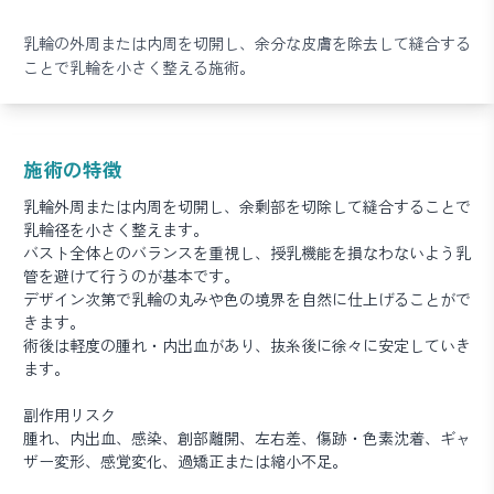
乳輪の外周または内周を切開し、余分な皮膚を除去して縫合する
ことで乳輪を小さく整える施術。
施術の特徴
乳輪外周または内周を切開し、余剰部を切除して縫合することで
乳輪径を小さく整えます。
バスト全体とのバランスを重視し、授乳機能を損なわないよう乳
管を避けて行うのが基本です。
デザイン次第で乳輪の丸みや色の境界を自然に仕上げることがで
きます。
術後は軽度の腫れ・内出血があり、抜糸後に徐々に安定していき
ます。
副作用リスク
腫れ、内出血、感染、創部離開、左右差、傷跡・色素沈着、ギャ
ザー変形、感覚変化、過矯正または縮小不足。