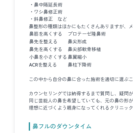
・鼻中隔延長術
・ワシ鼻修正術
・斜鼻修正 など
鼻整形の種類はほかにもたくさんありますが、メ
鼻筋を高くする
プロテーゼ隆鼻術
鼻先を整える
鼻尖形成
鼻先を高くする
鼻尖部軟骨移植
小鼻を小さくする
鼻翼縮小
ACRを整える
鼻柱下降術
この中から自分の鼻に合った施術を適切に選ぶ
カウンセリングでは納得するまで質問し、疑問
同じ芸能人の鼻を希望していても、元の鼻の形
理想に近づくよう親身になってくれるクリニッ
鼻フルのダウンタイム