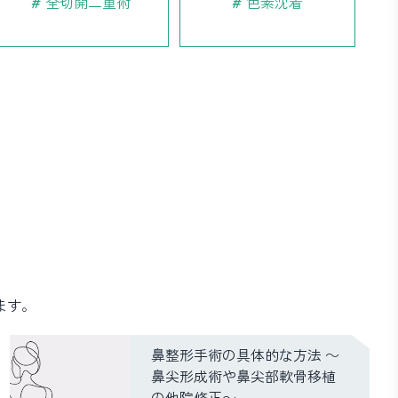
全切開二重術
色素沈着
ます。
鼻整形手術の具体的な方法 ～
鼻尖形成術や鼻尖部軟骨移植