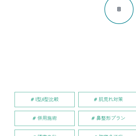
目
l型/i型比較
肌荒れ対策
併用施術
鼻整形プラン