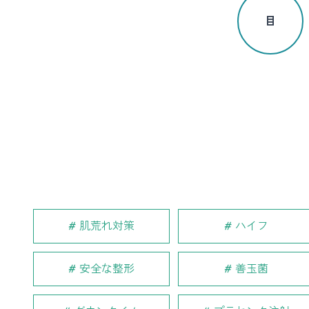
目
肌荒れ対策
ハイフ
安全な整形
善玉菌