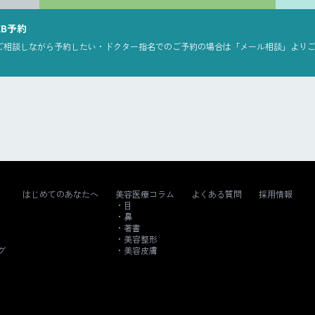
EB予約
ご相談しながら予約したい・ドクター指名でのご予約の場合は「メール相談」より
はじめてのあなたへ
美容医療コラム
よくある質問
採用情報
目
鼻
著書
美容整形
グ
美容皮膚