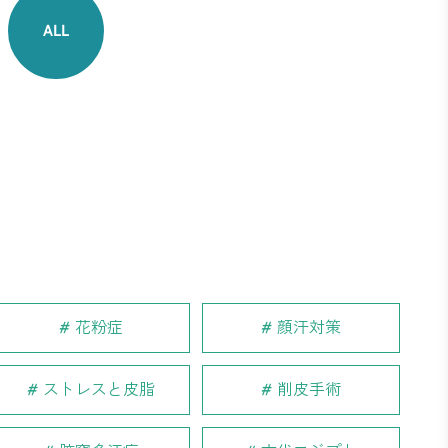
ALL
花粉症
顔汗対策
ストレスと皮脂
削皮手術