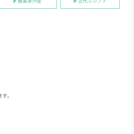
腋窩多汗症
古代エジプト
ます。