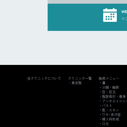
W
※
当クリニックについて
クリニック一覧
施術メニュー
東京院
鼻
小顔・輪郭
目・目元
脂肪吸引・痩身
アンチエイジン
バスト
肌・スキン
ワキ･多汗症
婦人科形成
口元