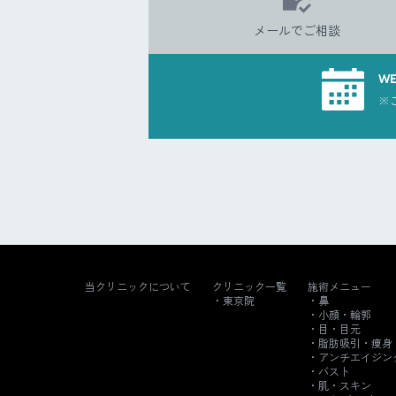
メールでご相談
W
※
当クリニックについて
クリニック一覧
施術メニュー
東京院
鼻
小顔・輪郭
目・目元
脂肪吸引・痩身
アンチエイジン
バスト
肌・スキン