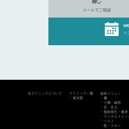
メールでご相談
W
※
当クリニックについて
クリニック一覧
施術メニュー
東京院
鼻
小顔・輪郭
目・目元
脂肪吸引・痩身
アンチエイジン
バスト
肌・スキン