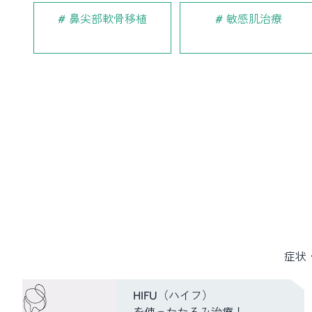
鼻尖部軟骨移植
敏感肌治療
症状
HIFU（ハイフ）