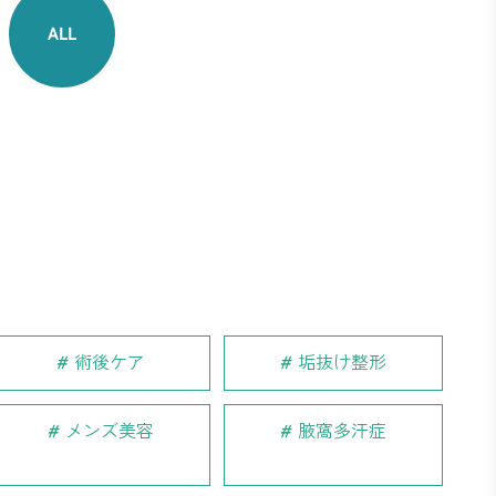
ALL
術後ケア
垢抜け整形
メンズ美容
腋窩多汗症