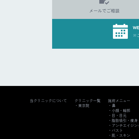
メールでご相談
W
※
当クリニックについて
クリニック一覧
施術メニュー
東京院
鼻
小顔・輪郭
目・目元
脂肪吸引・痩身
アンチエイジン
バスト
肌・スキン