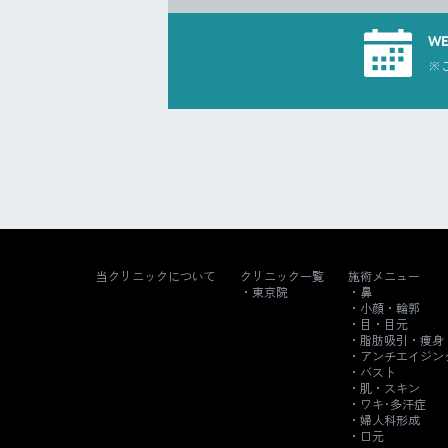
W
※
当クリニックについて
クリニック一覧
施術メニュー
東京院
鼻
小顔・輪郭
目・目元
脂肪吸引・痩身
アンチエイジン
バスト
肌・スキン
ワキ･多汗症
婦人科形成
口元