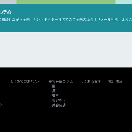
EB予約
ご相談しながら予約したい・ドクター指名でのご予約の場合は「メール相談」より
はじめてのあなたへ
美容医療コラム
よくある質問
採用情報
目
鼻
著書
美容整形
グ
美容皮膚