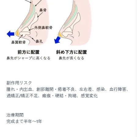
副作用リスク
腫れ・内出血、創部離開・癒着不良、左右差、感染、血行障害、
過矯正/矯正不足、瘢痕・硬結・拘縮、感覚変化
治療期間
完成まで半年～1年