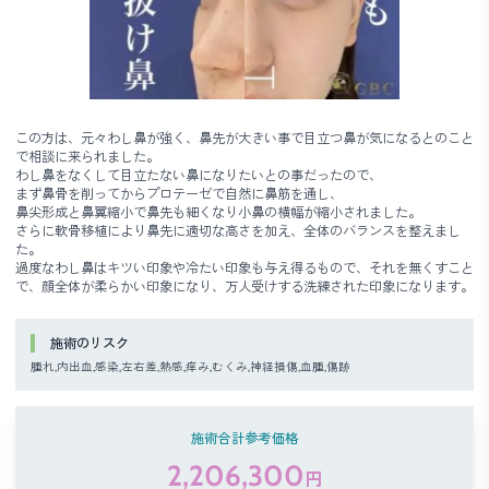
この方は、元々わし鼻が強く、鼻先が大きい事で目立つ鼻が気になるとのこと
で相談に来られました。
わし鼻をなくして目立たない鼻になりたいとの事だったので、
まず鼻骨を削ってからプロテーゼで自然に鼻筋を通し、
鼻尖形成と鼻翼縮小で鼻先も細くなり小鼻の横幅が縮小されました。
さらに軟骨移植により鼻先に適切な高さを加え、全体のバランスを整えまし
た。
過度なわし鼻はキツい印象や冷たい印象も与え得るもので、それを無くすこと
で、顔全体が柔らかい印象になり、万人受けする洗練された印象になります。
施術のリスク
腫れ,内出血,感染,左右差,熱感,痒み,むくみ,神経損傷,血腫,傷跡
施術合計参考価格
2,206,300
円