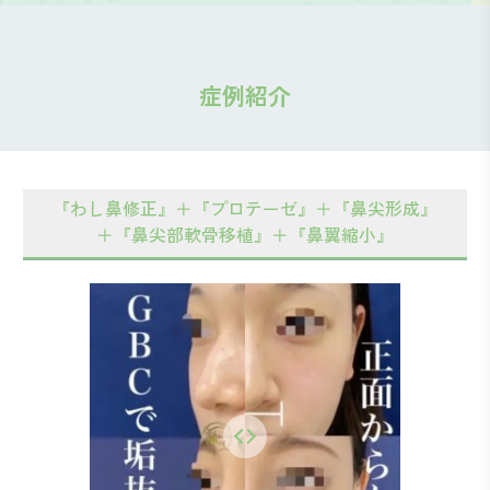
症例紹介
『わし鼻修正』＋『プロテーゼ』＋『鼻尖形成』
＋『鼻尖部軟骨移植』＋『鼻翼縮小』