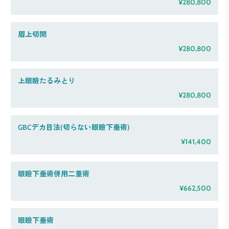
¥280,800
眉上切開
¥280,800
上眼瞼たるみとり
¥280,800
GBCデカ目法(切らない眼瞼下垂術)
¥141,400
眼瞼下垂術併用二重術
¥662,500
眼瞼下垂術