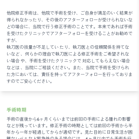
他院修正手術は、他院で手術を受け、ご自身が満足のいく結果が
得られなかったり、その後のアフターフォローが受けられないな
どの場合に、当院で行う修正手術のことです。本来であれば手術
を受けたクリニックでアフターフォローを受けることがお勧めで
すが、
執刀医の技量が不足してい たり、執刀医との信頼関係を持てな
いなど 、何らかの理由で執刀医による修正手術をご希望されな
い場合 や、手術を受けたクリニックで 対応してもらえない場合
などは 、当院にご相談ください。また、当院で手術を受けられ
た方においては、責任を持ってアフターフォローを行っておりま
すのでご安心ください。
手術時期
手術の直後から6ヶ月くらいまでは前回の手術による腫れの影響
などが残っています。修正手術の時期としては前回の手術から半
年から一年が経過してからが適切です。見た目的に日常生活が困
難なレベルなど緊急性のある場合には、 6ヶ月以内でも手術を行