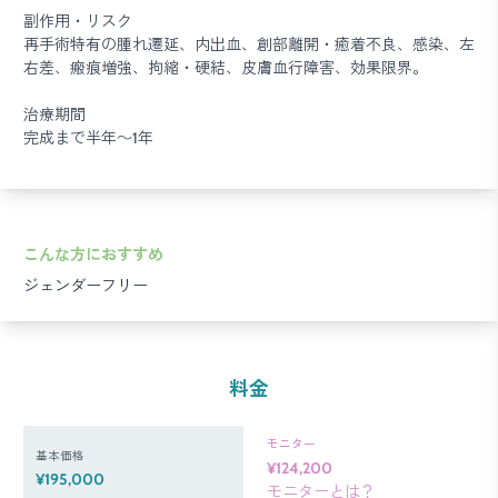
副作用・リスク
再手術特有の腫れ遷延、内出血、創部離開・癒着不良、感染、左
右差、瘢痕増強、拘縮・硬結、皮膚血行障害、効果限界。
治療期間
完成まで半年～1年
こんな方におすすめ
ジェンダーフリー
料金
モニター
基本価格
¥124,200
¥195,000
モニターとは？