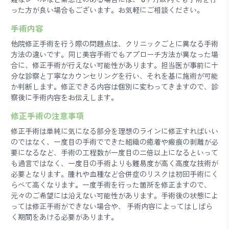
った方が良い場合もございます。お気軽にご相談ください。
手術内容
他院修正手術を行う際の問題点は、クリニックごとに異なる手術
方法の違いです。同じ美容手術でもアプローチ方法が異なった場
合に、修正手術が行えない可能性があります。担当医が事前に十
分な診察と丁寧なカウンセリングを行い、それを基に施術が可能
か判断します。修正できる内容は個別に変わってきますので、診
察後に手術内容をお伝えします。
修正手術の注意事項
修正手術は単純に気になる部分を理想のラインに修正すればいい
のではなく、一度目の手術でできた組織の癒着や瘢痕の剥離が必
要になるなど、手術の工程数が一度目の二倍以上になるといって
も過言ではなく、一度目の手術よりも難易度が高く高度な技術が
必要となります。腫れや血種など合併症のリスクは初回手術にく
らべて高くなります。一度手術を行った箇所を修正ますので、
元々のご希望には沿えない可能性があります。手術後の状態によ
っては修正手術ができない場合や、 手術内容によってはしばら
く期間をあける必要があります。